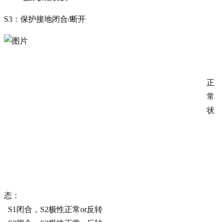
S3：保护接地闭合/断开
正
常
状
态：
S1闭合，S2极性正常or反转