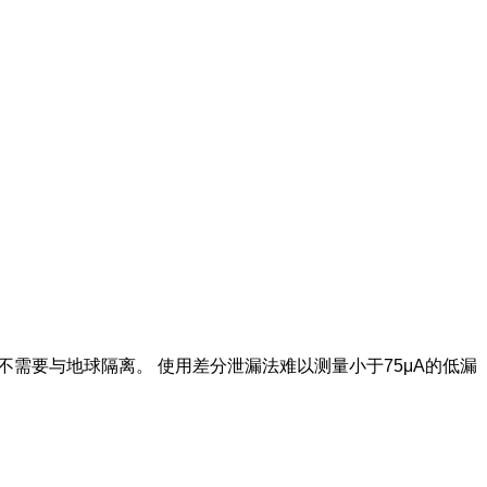
需要与地球隔离。 使用差分泄漏法难以测量小于75μA的低漏