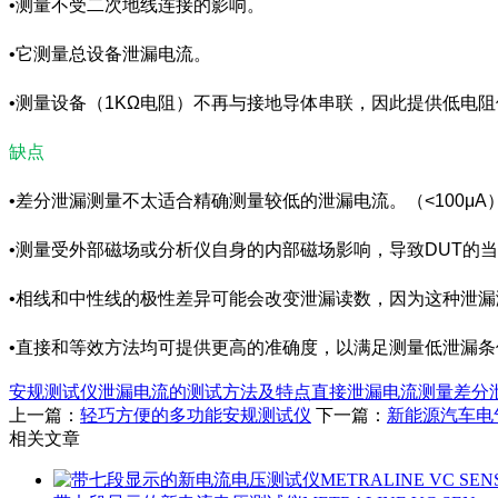
•测量不受二次地线连接的影响。
•它测量总设备泄漏电流。
•测量设备（1KΩ电阻）不再与接地导体串联，因此提供低电
缺点
•差分泄漏测量不太适合精确测量较低的泄漏电流。（<100μA
•测量受外部磁场或分析仪自身的内部磁场影响，导致DUT的
•相线和中性线的极性差异可能会改变泄漏读数，因为这种泄
•直接和等效方法均可提供更高的准确度，以满足测量低泄漏条
安规测试仪
泄漏电流的测试方法及特点
直接泄漏电流测量
差分
上一篇：
轻巧方便的多功能安规测试仪
下一篇：
新能源汽车电
相关文章