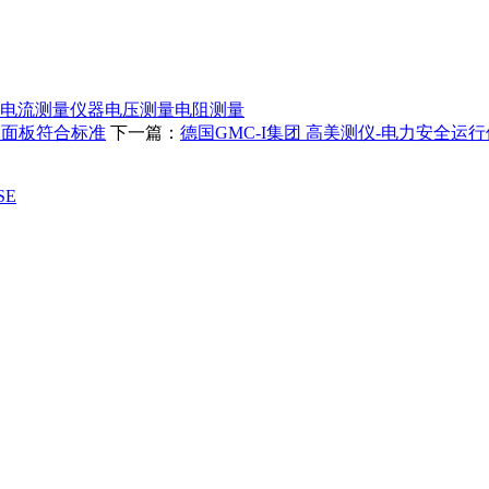
电流测量仪器
电压测量
电阻测量
制面板符合标准
下一篇：
德国GMC-I集团 高美测仪-电力安全运行保障方