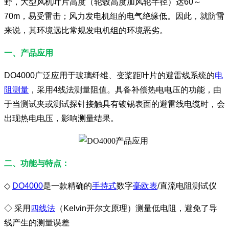
野，大型风机叶片高度（轮毂高度加风轮半径）达60～
70m，易受雷击；风力发电机组的电气绝缘低。因此，就防雷
来说，其环境远比常规发电机组的环境恶劣。
一、产品应用
DO4000广泛应用于玻璃纤维、变桨距叶片的避雷线系统的
电
阻测量
，采用4线法测量阻值。具备补偿热电电压的功能，由
于当测试夹或测试探针接触具有镀锡表面的避雷线电缆时，会
出现热电电压，影响测量结果。
二、功能与特点：
◇
DO4000
是一款精确的
手持式
数字
毫欧表
/直流电阻测试仪
◇ 采用
四线法
（Kelvin开尔文原理）测量低电阻，避免了导
线产生的测量误差