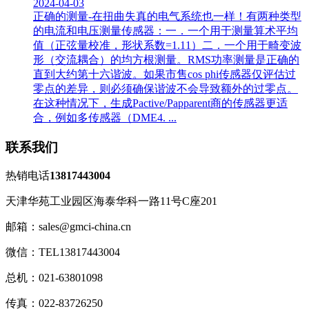
2024-04-03
正确的测量-在扭曲失真的电气系统也一样！有两种类型
的电流和电压测量传感器：一．一个用于测量算术平均
值（正弦量校准，形状系数=1.11）二．一个用于畸变波
形（交流耦合）的均方根测量。RMS功率测量是正确的
直到大约第十六谐波。如果市售cos phi传感器仅评估过
零点的差异，则必须确保谐波不会导致额外的过零点。
在这种情况下，生成Pactive/Papparent商的传感器更适
合，例如多传感器（DME4. ...
联系我们
热销电话
13817443004
天津华苑工业园区海泰华科一路11号C座201
邮箱：sales@gmci-china.cn
微信：TEL13817443004
总机：021-63801098
传真：022-83726250