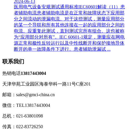
2024-06-13
医用电气设备安规测试通用标准IEC60601解读（11）患
者辅助电流患者辅助电流是在正常和故障状态下应用部
分之间流动的泄漏电流。对于这些测试，测量应用部分
的某一个导联和所有其他连接在一起的应用部分之间的
电流。应重复此测试，直到测试完所有组合。这也被称
为“应用部分对所有”。IEC 60601-1规定，测量应在网电
源正常和极性反转运行以及中性线断开和保护接地导体
断开的单一故障条件下进行。患者辅助泄漏试 ...
联系我们
热销电话
13817443004
天津华苑工业园区海泰华科一路11号C座201
邮箱：sales@gmci-china.cn
微信：TEL13817443004
总机：021-63801098
传真：022-83726250